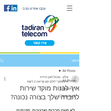
עקבו אחרינו גם ב-
צרו קשר
פוסט
All Posts
אילון - מנהל תוכן היידה
All Posts
14 בספט׳ 2017
זמן קריאה 2 דקות
איך לבנות מוקד שירות
Category 1
לחברה שלך בצורה נכונה?
Category 2
לא מעט חברות וארגונים, מקימים 