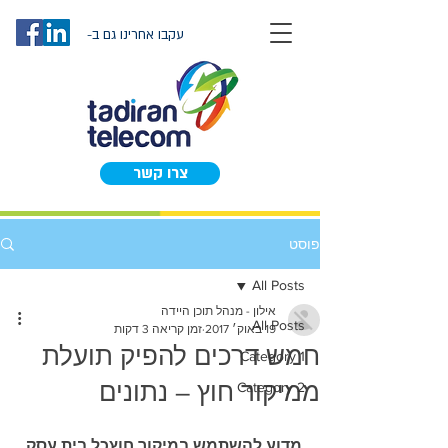
עקבו אחרינו גם ב-
צרו קשר
פוסט
All Posts
אילון - מנהל תוכן היידה
All Posts
19 באוק׳ 2017
זמן קריאה 3 דקות
חמש דרכים להפיק תועלת
Category 1
ממיקור חוץ – נתונים
Category 2
מדוע להשתמש במיקור חוץכל בית עסק 