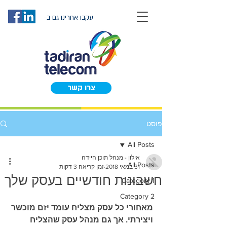
עקבו אחרינו גם ב-
צרו קשר
פוסט
All Posts
אילון - מנהל תוכן היידה
All Posts
31 במאי 2018
זמן קריאה 3 דקות
חשבונות חודשיים בעסק שלך
Category 1
Category 2
מאחורי כל עסק מצליח עומד יזם מוכשר 
ויצירתי. אך גם מנהל עסק שהצליח 