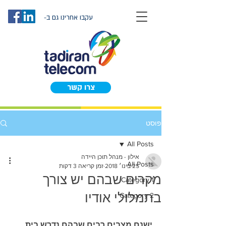
עקבו אחרינו גם ב-
צרו קשר
פוסט
All Posts
אילון - מנהל תוכן היידה
All Posts
25 בינו׳ 2018
זמן קריאה 3 דקות
מקרים שבהם יש צורך
Category 1
בתמלולי אודיו
Category 2
ישנם מצבים רבים שבהם נדרש בית 