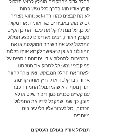
בחלק גדול מהמקרים מומלץ לבצע תמלול. 
קובץ אודיו הוא בדרך כלל נגיש פחות 
לעומת קבצים כמו וורד ו-pdf, והוא מצריך 
גם שימוש באביזרים כגון אוזניות או רמקול. 
על כן, על מנת להקל את עיבוד התוכן הקיים 
בקובץ האודיו, רבים מעדיפים לבצע תמלול. 
התמלול יציג את השיחה המוקלטת או את 
המונולוג באופן שיאפשר לקרוא אותו בקלות 
ובמהירות. לתמלול אודיו יתרונות נוספים על 
פני קבצי שמע; קל לסרוק את הטקסט 
ולאתר את החלק המבוקש, ואין צורך לחזור 
אחורה בהקלטה או להריץ אותה קדימה. 
יתרון נוסף הוא שהמתמלל התמודד כבר 
עם קשיים טכניים כגון דיבור שקט או לא 
מובן, כך שמי שמקבל לידיו את התמלול 
הכתוב, יכול לעבור עליו בלי עיכובים 
מיותרים.  
תמלול אודיו בעולם העסקים