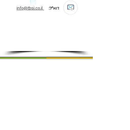
דוא"ל:
info@tbsi.co.il​
אנחנו מחויבים
לשמירה על פרטיות
המידע האישי של
המשתמשים באתר.
ניתן לפנות אלינו בכל
שאלה או בקשה
הנוגעת לפרטיות
המידע.
אנו נבחן את פנייתכם
ונשיב בהתאם
להוראות הדין ובהקדם
האפשרי.
צרו קשר