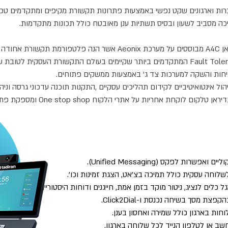
ת וארגונים שקט נפשי באמצעות פתרונות תקשורת מקיפים ומתקדמים טכנול
כה מסביב לשעון ובסיס תשתיות ענן מאובטח כולל תכונות מתקדמות.
שירותי הענן של חברת תדיראן A4C מבוססים על מערכת Aeonix אשר הנה פלט
מרובות אתרים, מערכי Fault Tolerance המתקדמים ביותר שקיימים בעולם התקשורת העסקית 
חות והשקה למערכות צד ג' באמצעות ממשקים פתוחים.
ול אינטואיטיביים לקידום תהליכים עסקיים ,התקנות תוכנה עדכוני גרסה וני
ריות על אתרי הלקוח One stop shop ומספקת פתרון תוך ניהול מקצה לקצה.
שרות לפקס (Unified Messaging).
לוחה עסקית כולל תמיכה בצ'אט, הצגת זמינות וכו'.
כלים לנציג, ניטור מוקד בזמן אמת, חייגנים ודוחות היסטוריים.
ות בארגון כולל שמירה ואחסון בענן.