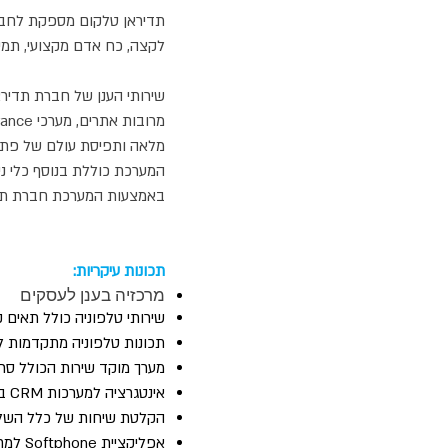
תדיראן טלקום מספקת לחברו
לקצה, כח אדם מקצועי, תמי
מלאה ותפיסת עולם של פתי
המערכת כוללת בנוסף כלי ניה
באמצעות המערכת חברת תדיראן טלקום לוקחת אח
תכונות עיקריות:
מרכזיה בענן לעסקים
שירותי טלפוניה כולל תאים קוליים ואפ
תכונות טלפוניה מתקדמות לש
מערך מוקד שירות הכולל סרגל 
אינטגרציה למערכות CRM בהקפצת מסך בשיחה נכנסת ו-Click2Dial.
הקלטת שיחות של כלל השלוח
אפליקציית Softphone למחשב או לטלפון הנייד לכל שלוחה בארגון.