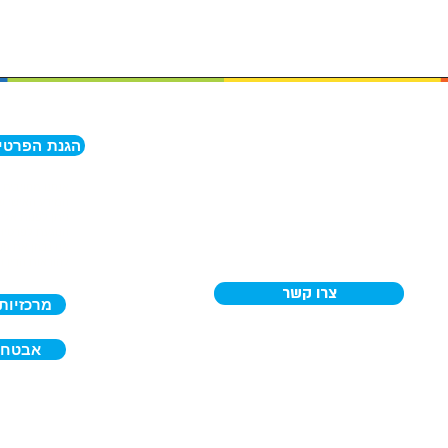
תדיראן טלקום
הגנת הפרטיו
היצירה 23, פתח תקווה, 49512
אנחנו מחויבים 
דוא"ל: ​
info@tbsi.co.il
המידע האישי 
מכירות: 5125*
ניתן לפנות אלי
הנוגעת לפרטיו
שירות לקוחות: 03-9262626
אנו נבחן את פנ
להוראות הדין 
צרו קשר
מרכזיות
אבטחת
ל הזכויות שמורות תדיראן טלקום - פתרונות תשתיות תקשורת ומרכזיות לעסקים