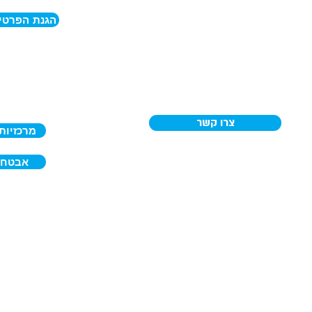
תדיראן טלקום
הגנת הפרטיו
היצירה 23, פתח תקווה, 49512
אנחנו מחויבים 
דוא"ל: ​
info@tbsi.co.il
המידע האישי 
מכירות: 5125*
ניתן לפנות אלי
הנוגעת לפרטיו
שירות לקוחות: 03-9262626
אנו נבחן את פנ
להוראות הדין 
צרו קשר
מרכזיות
אבטחת
ל הזכויות שמורות תדיראן טלקום - פתרונות תשתיות תקשורת ומרכזיות לעסקים