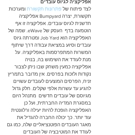
אפליקציה לגיוס עובדים
לצד פיתוח של 
פתרונות תקשורת
 ומערכות 
תקשורת, יצרה Bumpyard אפליקציה 
חדשנית לגיוס עובדים. אפליקציה זו אף 
הוטמעה בדף  העסק של eWave. שמה של 
האפליקציה הוא Job Yard ומטרתה גיוס 
עובדים וסיוע במציאת עבודה דרך שיתוף 
המשרות המתפרסמות באפליקציה. על 
מנת לעודד את השימוש בה, בנויה 
אפליקציה כמעין משחק שבו ניתן לצבור 
נקודות ולזכות בפרסים. אין מדובר בתמריץ 
זניח, הפרסים המוצעים לעובדים עשויים 
להגיע עד עשרות אלפי שקלים. חלק גדול 
מגיוסם של עובדים חדשים  מתנהל היום 
במסגרת המדיה החברתית, ועל כן 
האפליקציה הופכת להיות יעילה ורלוונטית 
עוד יותר. כך יכולה החברה להגדיל את 
מאגר העובדים הפוטנציאליים שלה, כמו גם 
לעודד את המוטיבציה של העובדים 