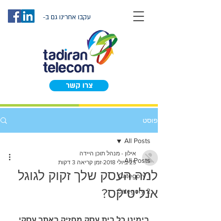
עקבו אחרינו גם ב-
צרו קשר
פוסט
All Posts
אילון - מנהל תוכן היידה
All Posts
25 ביולי 2018
זמן קריאה 3 דקות
למה העסק שלך זקוק לגוגל
Category 1
אנליטיקס?
Category 2
בימינו כל בית עסק מחזיק באתר עסקי 