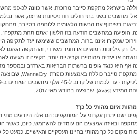
בחודש יוני 2017, התחוללה 
. מחשבים בשני בתי חולים חוו ניסיונות פריצה, אשר נבלמו
אות בשיתוף עם הרשות הלאומית ללוחמה בסייבר. מתחקור ר
צה, הופיעה במחשבים הודעה בזו הלשון "אתם תחת מתקפה", 
וירוס שמקורו איננו ברור. המחשבים ששימשו יעד לתקיפה הי
ו רק גיליונות רפואיים או חומר משרדי, וההתקפה הפעם לא כ
שמה או יעדים מהותיים וקריטיים יותר. תקיפה זו מגיעה לא
 אף היא כנגד גופים ברשתות הבריאות בארה"ב ובמספר מדינ
כשבוע לפני כן, ולאחר מתקפת סייבר כו
צעה בחודש מאי 2017.
הוות איום מהותי כל כך?
ים ישנו יתרון עקרוני על המותקפים: הם אלה היודעים מתי ה
תקפה ובאיזה אמצעים הם עומדים להשתמש. כיום, כאשר הטכ
ות מקום כל כך מהותי בחיינו העסקיים והאישיים, כמעט כל פ