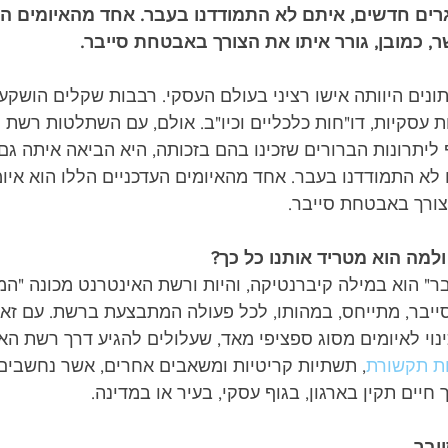
רים חדשים, איתם לא התמודדנו בעבר. אחד מהאיומים העד
ר, כמובן, גורר איתו את הצורך באבטחת סייבר.
נים היוותה אישו רציני בעולם העסקי. רבבות שקלים הושקע
ת עסקיות, דו"חות כלכליים וכיו"ב. אולם, עם השתלטות רשת 
 ליתרונות הברורים שזכינו בהם בזכותה, היא הביאה איתה גם 
לא התמודדנו בעבר. אחד מהאיומים העדכניים הללו הוא איומי
הצורך באבטחת סייבר.
ולמה הוא מטריד אותנו כל כך?
ר" הוא במילה קיברנטיקה, והיות ורשת האינטרנט מכונה "המ
C), המונח סייבר, מתייחס, במהותו, לכל פעולה המתבצעת ברשת. עם ז
נוי לאיומים מסוג ספציפי מאד, שעלולים להגיע דרך רשת הא
ת תקשורת
, תשתיות קריטיות ומשאבים אחרים, אשר נחשבים ל
חיים תקין בארגון, בגוף עסקי, בעיר או במדינה.
יבר