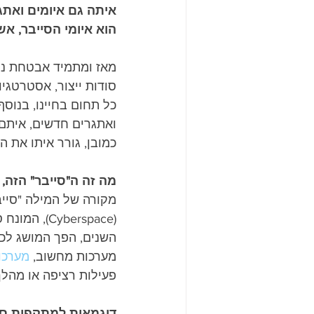
איתה גם איומים ואתג
הוא איומי הסייבר, אש
מאז ומתמיד אבטחת נתו
סודות ייצור, אסטרטגיו
כל תחום בחיינו, בנוסף
ואתגרים חדשים, איתם 
כמובן, גורר איתו את 
מה זה ה"סייבר" הזה, 
מקורה של המילה "סייב
(yberspace
השנים, הפך המושג לכי
מערכות מחשוב, 
מערכו
פעילות רציפה או מהלך 
דוגמאות למתקפות סי