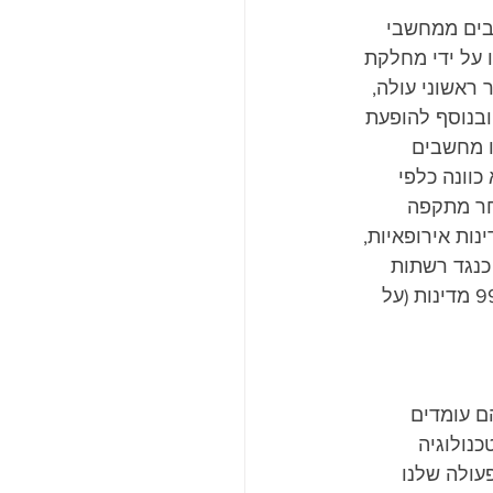
בישראל מתקפת סייבר מרוכזת, אשר כוונה לכ-50 מחשבים ממחשבי 
 על ידי מחלקת 
אשוני עולה, 
ובנוסף להופעת 
ו מחשבים 
וונה כלפי 
חר מתקפה 
ות אירופאיות, 
ללת באמצעות כופרת  WannaCry, שבוצעה כנגד רשתות 
בריאות, בתי חולים וקליניקות - עד לכמות של קרוב ל-45 אלף מחשבים הפזורים ב-99 מדינות (על 
ם עומדים 
נולוגיה 
עולה שלנו 